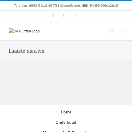
Ga
Telefoon:
0032 3 218 45 73
| Gecertificeerd:
NBN-EN-ISO 9001:2015
naar
inhoud
Facebook
Instagram
LinkedIn
Laatste nieuws
Home
Onderhoud